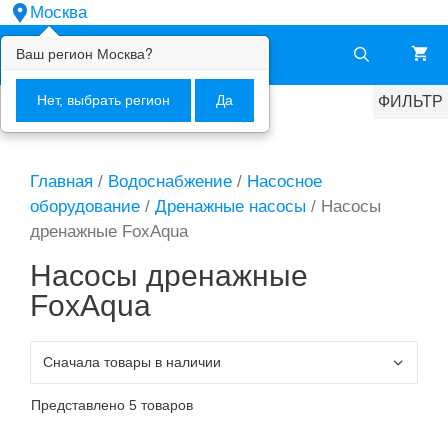
Перейти
Москва
к
Ваш регион
Москва
?
Меню
содержимому
Нет, выбрать регион
Да
ФИЛЬТР
Главная
/
Водоснабжение
/
Насосное
оборудование
/
Дренажные насосы
/ Насосы
дренажные FoxAqua
Насосы дренажные
FoxAqua
Представлено 5 товаров