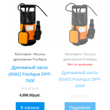
Категория: Насосы
Категория: Насосы
дренажные FoxAqua
дренажные FoxAqua
Нет в наличии
Дренажный насос
Дренажный насос
(6582) FoxAqua DPP-
(6580) FoxAqua DPP-
750F
450F
0
4,898.00
руб.
и
з
0
5
и
В корзину
Подробнее
з