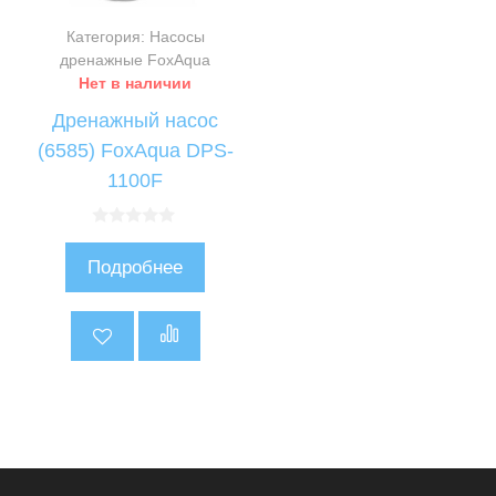
Категория: Насосы
дренажные FoxAqua
Нет в наличии
Дренажный насос
(6585) FoxAqua DPS-
1100F
0
и
Подробнее
з
5