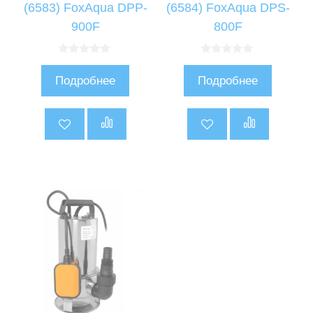
(6583) FoxAqua DPP-
(6584) FoxAqua DPS-
900F
800F
0
0
и
и
Подробнее
Подробнее
з
з
5
5