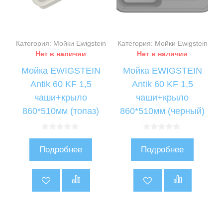
Категория: Мойки Ewigstein
Категория: Мойки Ewigstein
Нет в наличии
Нет в наличии
Мойка EWIGSTEIN
Мойка EWIGSTEIN
Antik 60 KF 1,5
Antik 60 KF 1,5
чаши+крыло
чаши+крыло
860*510мм (топаз)
860*510мм (черный)
0
0
и
и
Подробнее
Подробнее
з
з
5
5