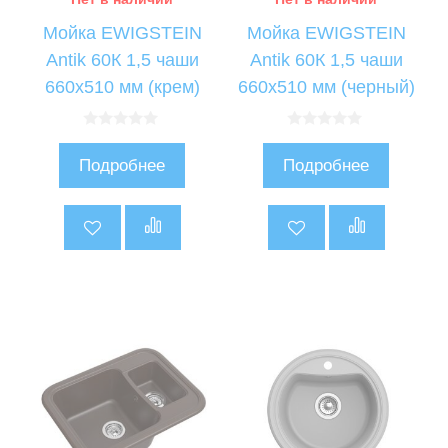
Мойка EWIGSTEIN
Мойка EWIGSTEIN
Antik 60К 1,5 чаши
Antik 60К 1,5 чаши
660х510 мм (крем)
660х510 мм (черный)
0
0
и
и
Подробнее
Подробнее
з
з
5
5