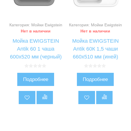
Категория: Мойки Ewigstein
Категория: Мойки Ewigstein
Нет в наличии
Нет в наличии
Мойка EWIGSTEIN
Мойка EWIGSTEIN
Antik 60 1 чаша
Antik 60К 1,5 чаши
600х520 мм (черный)
660х510 мм (иней)
0
0
и
и
Подробнее
Подробнее
з
з
5
5