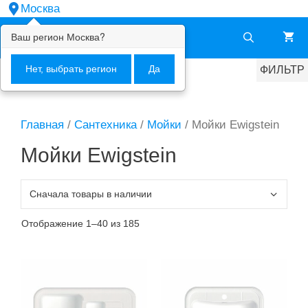
Перейти
Москва
к
Ваш регион
Москва
?
Меню
содержимому
Нет, выбрать регион
Да
ФИЛЬТР
Главная
/
Сантехника
/
Мойки
/ Мойки Ewigstein
Мойки Ewigstein
Отображение 1–40 из 185