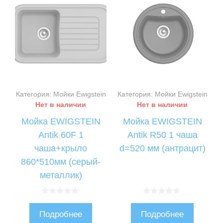
Категория: Мойки Ewigstein
Категория: Мойки Ewigstein
Нет в наличии
Нет в наличии
Мойка EWIGSTEIN
Мойка EWIGSTEIN
Antik 60F 1
Antik R50 1 чаша
чаша+крыло
d=520 мм (антрацит)
860*510мм (серый-
металлик)
0
0
и
и
Подробнее
Подробнее
з
з
5
5