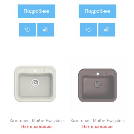
0
0
и
и
Подробнее
Подробнее
з
з
5
5
Категория: Мойки Ewigstein
Категория: Мойки Ewigstein
Нет в наличии
Нет в наличии