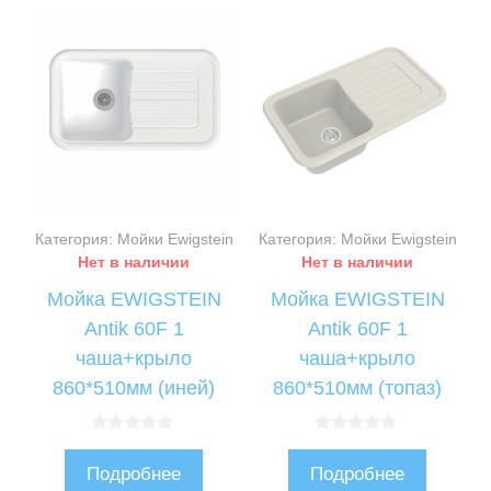
Категория: Мойки Ewigstein
Категория: Мойки Ewigstein
Нет в наличии
Нет в наличии
Мойка EWIGSTEIN
Мойка EWIGSTEIN
Antik 60F 1
Antik 60F 1
чаша+крыло
чаша+крыло
860*510мм (иней)
860*510мм (топаз)
0
0
и
и
Подробнее
Подробнее
з
з