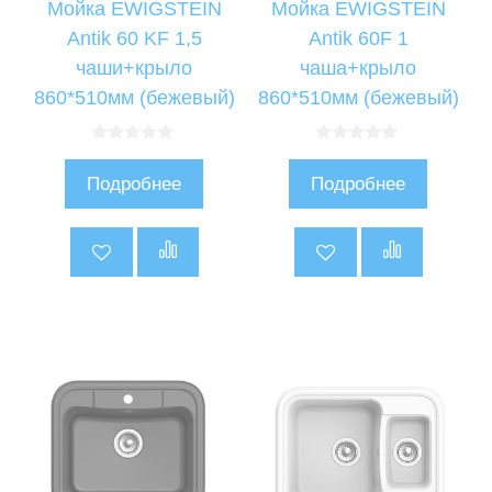
Мойка EWIGSTEIN
Мойка EWIGSTEIN
Antik 60 KF 1,5
Antik 60F 1
чаши+крыло
чаша+крыло
860*510мм (бежевый)
860*510мм (бежевый)
0
0
и
и
Подробнее
Подробнее
з
з
5
5