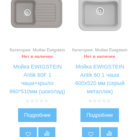
Категория: Мойки Ewigstein
Категория: Мойки Ewigstein
Нет в наличии
Нет в наличии
Мойка EWIGSTEIN
Мойка EWIGSTEIN
Antik 60F 1
Antik 60 1 чаша
чаша+крыло
600х520 мм (серый
860*510мм (шоколад)
металлик)
0
0
и
и
Подробнее
Подробнее
з
з
5
5