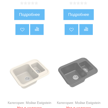
0
0
и
и
Подробнее
Подробнее
з
з
5
5
Категория: Мойки Ewigstein
Категория: Мойки Ewigstein
Нет в наличии
Нет в наличии