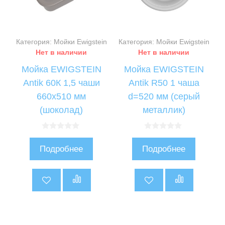
Категория: Мойки Ewigstein
Категория: Мойки Ewigstein
Нет в наличии
Нет в наличии
Мойка EWIGSTEIN
Мойка EWIGSTEIN
Antik 60К 1,5 чаши
Antik R50 1 чаша
660х510 мм
d=520 мм (серый
(шоколад)
металлик)
0
0
и
и
Подробнее
Подробнее
з
з
5
5