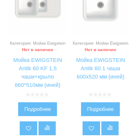
Категория: Мойки Ewigstein
Категория: Мойки Ewigstein
Нет в наличии
Нет в наличии
Мойка EWIGSTEIN
Мойка EWIGSTEIN
Antik 60 KF 1,5
Antik 60 1 чаша
чаши+крыло
600х520 мм (иней)
860*510мм (иней)
0
0
и
и
Подробнее
Подробнее
з
з
5
5