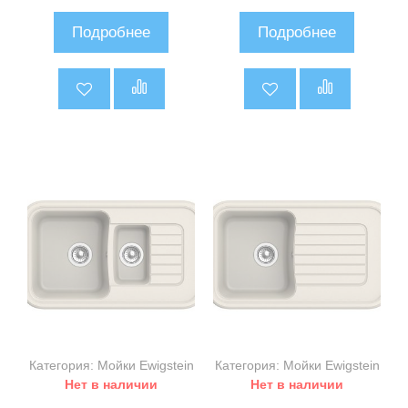
0
0
и
и
Подробнее
Подробнее
з
з
5
5
Категория: Мойки Ewigstein
Категория: Мойки Ewigstein
Нет в наличии
Нет в наличии