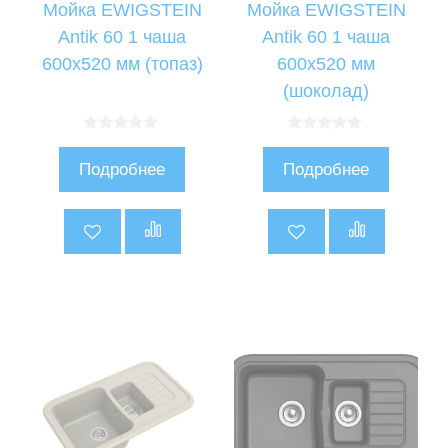
Мойка EWIGSTEIN
Мойка EWIGSTEIN
Antik 60 1 чаша
Antik 60 1 чаша
600х520 мм (топаз)
600х520 мм
(шоколад)
0
0
и
и
Подробнее
Подробнее
з
з
5
5