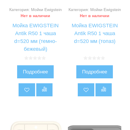
Категория: Мойки Ewigstein
Категория: Мойки Ewigstein
Нет в наличии
Нет в наличии
Мойка EWIGSTEIN
Мойка EWIGSTEIN
Antik R50 1 чаша
Antik R50 1 чаша
d=520 мм (темно-
d=520 мм (топаз)
бежевый)
0
0
и
и
Подробнее
Подробнее
з
з
5
5