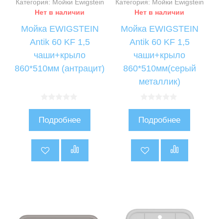
Категория: Мойки Ewigstein
Категория: Мойки Ewigstein
Нет в наличии
Нет в наличии
Мойка EWIGSTEIN
Мойка EWIGSTEIN
Antik 60 KF 1,5
Antik 60 KF 1,5
чаши+крыло
чаши+крыло
860*510мм (антрацит)
860*510мм(серый
металлик)
0
0
и
и
Подробнее
Подробнее
з
з
5
5