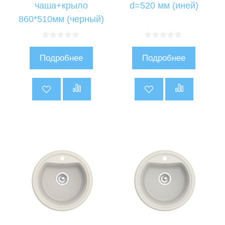
чаша+крыло
d=520 мм (иней)
860*510мм (черный)
0
0
и
и
Подробнее
Подробнее
з
з
5
5