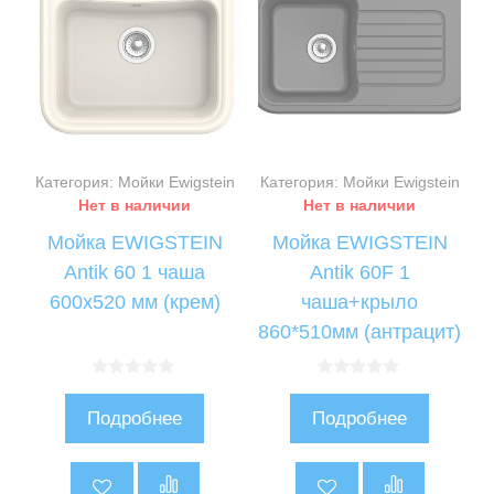
Категория: Мойки Ewigstein
Категория: Мойки Ewigstein
Нет в наличии
Нет в наличии
Мойка EWIGSTEIN
Мойка EWIGSTEIN
Antik 60 1 чаша
Antik 60F 1
600х520 мм (крем)
чаша+крыло
860*510мм (антрацит)
0
0
и
и
Подробнее
Подробнее
з
з
5
5