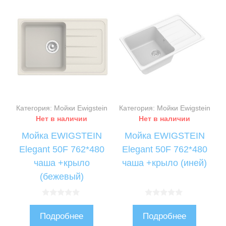
Категория: Мойки Ewigstein
Категория: Мойки Ewigstein
Нет в наличии
Нет в наличии
Мойка EWIGSTEIN
Мойка EWIGSTEIN
Elegant 50F 762*480
Elegant 50F 762*480
чаша +крыло
чаша +крыло (иней)
(бежевый)
0
0
и
и
Подробнее
Подробнее
з
з
5
5