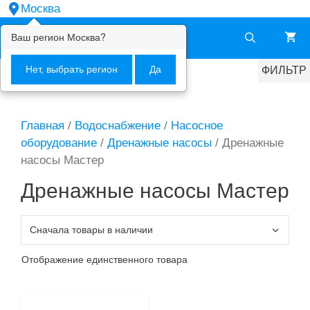
Перейти
Москва
к
Ваш регион
Москва
?
Меню
содержимому
Нет, выбрать регион
Да
ФИЛЬТР
Главная
/
Водоснабжение
/
Насосное
оборудование
/
Дренажные насосы
/ Дренажные
насосы Мастер
Дренажные насосы Мастер
Отображение единственного товара