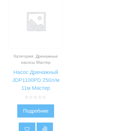
Категория: Дренажные
насосы Мастер
Насос Дренажный
JDP1100PD 250л/м
11м Мастер
0
и
Подробнее
з
5